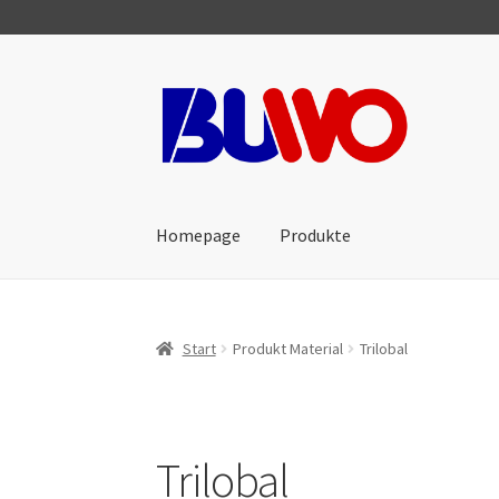
Zur
Zum
Navigation
Inhalt
springen
springen
Homepage
Produkte
Start
Produkt Material
Trilobal
Trilobal