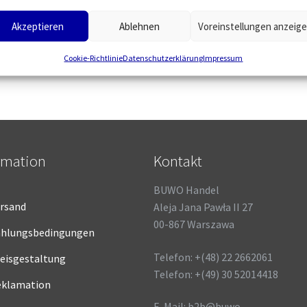
Akzeptieren
Ablehnen
Voreinstellungen anzeig
rgebnis wird angezeigt
Cookie-Richtlinie
Datenschutzerklärung
Impressum
rmation
Kontakt
BUWO Handel
rsand
Aleja Jana Pawła II 27
00-867 Warszawa
ahlungsbedingungen
Telefon: +(48) 22 2662061
eisgestaltung
Telefon: +(49) 30 52014418
eklamation
E-Mail: b2b@buwo-