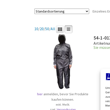
Einzelnes E
10
/
20
/
50
/
All
54-1-01
Artikeln
Sie müsse
Um 
Ger
hier
anmelden, bevor Sie Produkte
zus
kaufen können.
ver
exkl. MwSt.
Mer
zzgl.
Versandkosten