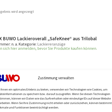
rgebnis wird angezeigt
X BUWO Lackieroverall „SafeKnee“ aus Trilobal
ummer:
n. a.
Kategorie:
Lackiereranzüge
n sich
hier
anmelden, bevor Sie Produkte kaufen können.
Zustimmung verwalten
Ihnen ein optimales Erlebnis zu bieten, verwenden wir Technologien wie Cookies, um
äteinformationen zu speichern bzw. darauf zuzugreifen. Wenn Sie diesen Technologien
timmen, können wir Daten wie das Surfverhalten oder eindeutige IDs auf dieser Website
arbeiten. Wenn Sie Ihre Zustimmung nicht erteilen oder zurückziehen, können bestimmt
kmale und Funktionen beeinträchtigt werden.