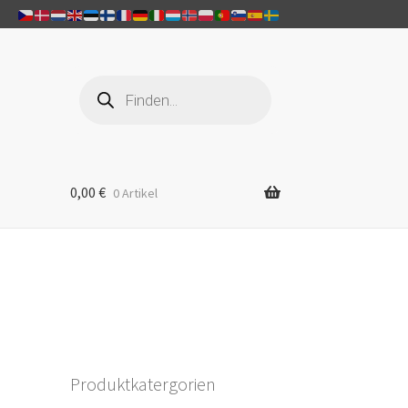
Products
search
0,00
€
0 Artikel
Produktkatergorien